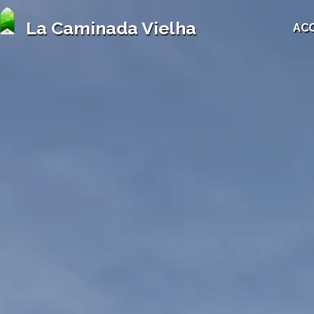
La Caminada Vielha
ACC