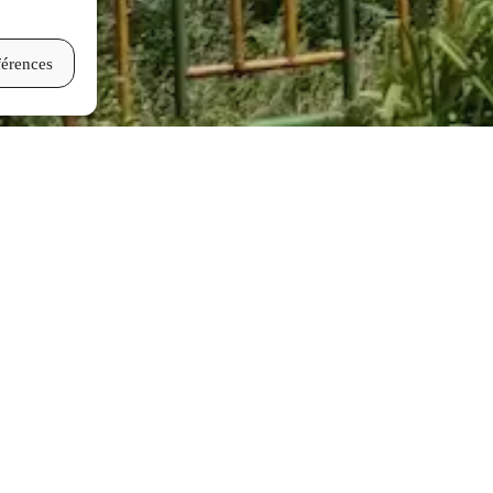
férences
 consulter les disponibilités et les tarifs en temps réel. À noter :
 et réservations concernent une seule chambre à la fois.
 le linge de maison et la taxe de séjour sont inclus.
entuelles sont appliquées automatiquement lors de la réservation.
ur l’ensemble de votre séjour ? Certaines nuits peuvent encore être dis
calendriers des chambres individuelles ou à nous contacter afin de vérifie
ion, consultez notre FAQ, nos CGV ou contactez-nous.
Calendrier
FAQ
CVG