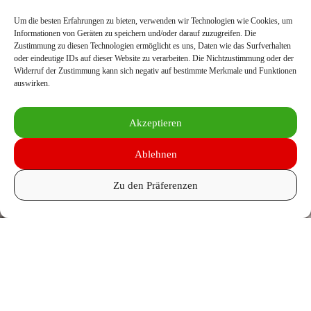
Um die besten Erfahrungen zu bieten, verwenden wir Technologien wie Cookies, um
Route
Informationen von Geräten zu speichern und/oder darauf zuzugreifen. Die
Zustimmung zu diesen Technologien ermöglicht es uns, Daten wie das Surfverhalten
oder eindeutige IDs auf dieser Website zu verarbeiten. Die Nichtzustimmung oder der
Stellen Sie sicher, dass Sie die
Widerruf der Zustimmung kann sich negativ auf bestimmte Merkmale und Funktionen
herrliche Reise genießen!
auswirken.
Entdecken Sie die Routen und
unsere Tipps für eine
Akzeptieren
problemlose und sichere Reise,
egal ob im Sommer oder im
Ablehnen
Winter durch den Schnee. Gute
Fahrt!
Zu den Präferenzen
Routen
Die meisten Routen nach Montaillou sind gut mit dem Auto
befahrbar, mit Ausnahme der D20 von Luzenac („Route des
Corniches“). Wir empfehlen, sich eher auf die Fahrzeit als auf